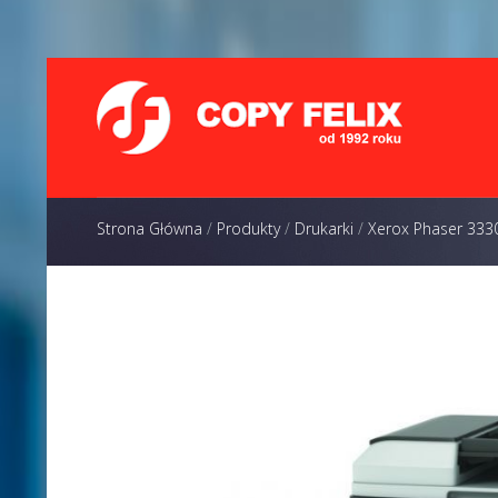
Strona Główna
/
Produkty
/
Drukarki
/
Xerox Phaser 333