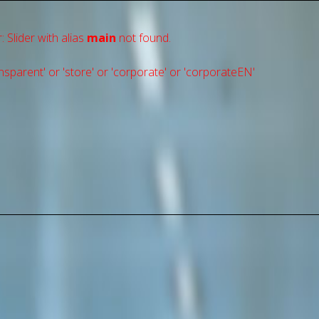
: Slider with alias
main
not found.
sparent' or 'store' or 'сorporate' or 'corporateEN'