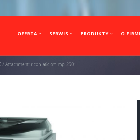
OFERTA
SERWIS
PRODUKTY
O FIRM
0
/
Attachment: ricoh-aficio™-mp-2501