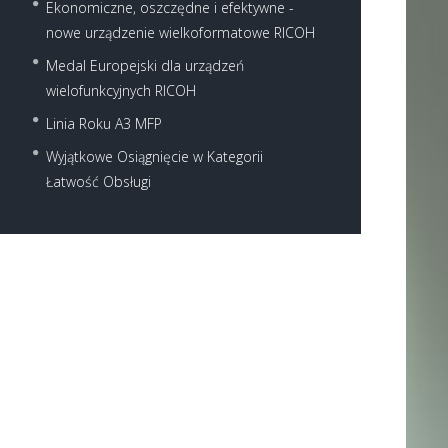
Ekonomiczne, oszczędne i efektywne -
nowe urządzenie wielkoformatowe RICOH
Medal Europejski dla urządzeń
wielofunkcyjnych RICOH
Linia Roku A3 MFP
Wyjątkowe Osiągnięcie w Kategorii
Next item
Łatwość Obsługi
108261.134519c792deright