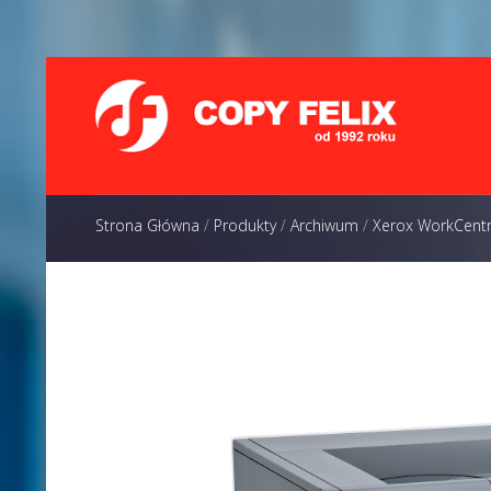
Strona Główna
/
Produkty
/
Archiwum
/
Xerox WorkCent