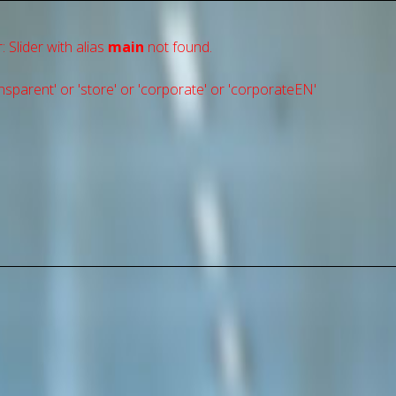
: Slider with alias
main
not found.
sparent' or 'store' or 'сorporate' or 'corporateEN'