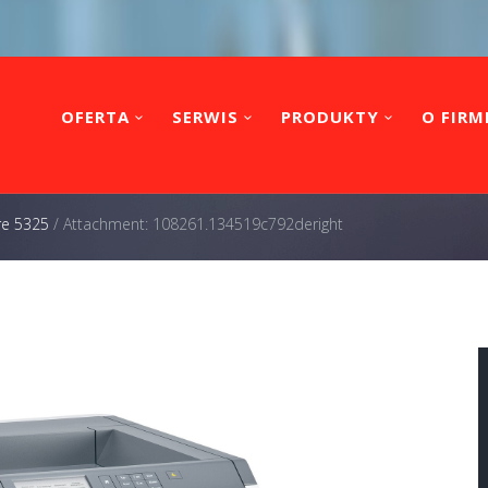
OFERTA
SERWIS
PRODUKTY
O FIRM
re 5325
/
Attachment: 108261.134519c792deright