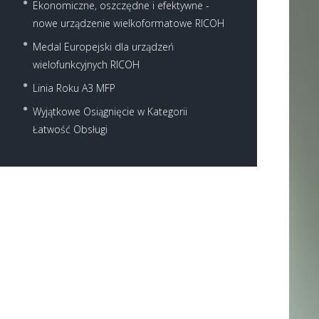
Ekonomiczne, oszczędne i efektywne -
nowe urządzenie wielkoformatowe RICOH
Medal Europejski dla urządzeń
wielofunkcyjnych RICOH
Linia Roku A3 MFP
Wyjątkowe Osiągnięcie w Kategorii
Next item
...
Łatwość Obsługi