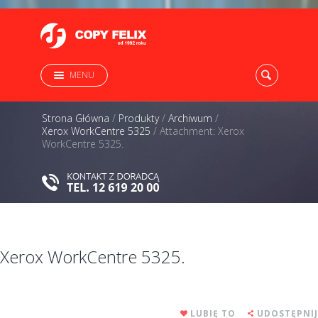
MENU
Strona Główna
/
Produkty
/
Archiwum
/
Xerox WorkCentre 5325
/
Attachment: Xerox
WorkCentre 5325.
Xerox WorkCentre 5325.
LUBIĘ TO
UDOSTĘPNIJ