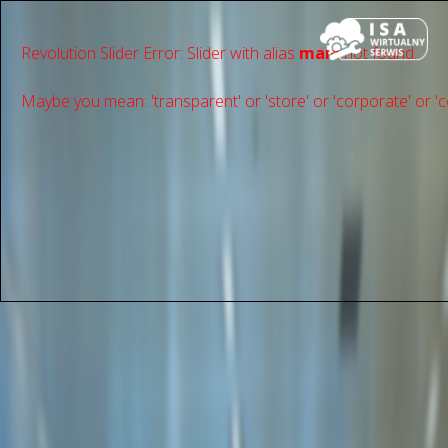
Revolution Slider Error: Slider with alias
main
not found.
Maybe you mean: 'transparent' or 'store' or 'сorporate' or 