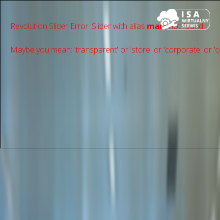
Revolution Slider Error: Slider with alias
main
not found.
Maybe you mean: 'transparent' or 'store' or 'сorporate' or 