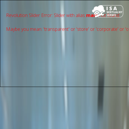
Revolution Slider Error: Slider with alias
main
not found.
Maybe you mean: 'transparent' or 'store' or 'сorporate' or 