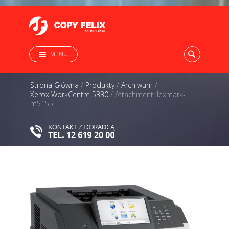
MENU
Strona Główna
/
Produkty
/
Archiwum
/
Xerox WorkCentre 5330
/
Attachment: lexmark-
m5155