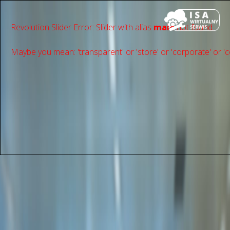
Revolution Slider Error: Slider with alias
main
not found.
Maybe you mean: 'transparent' or 'store' or 'сorporate' or 