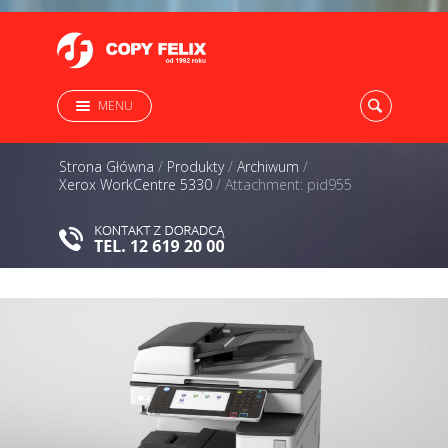
MENU
Strona Główna
/
Produkty
/
Archiwum
/
Xerox WorkCentre 5330
/
Attachment: pid955