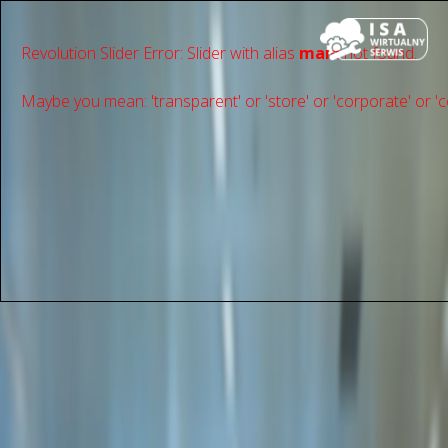
Revolution Slider Error: Slider with alias
main
not found.
Maybe you mean: 'transparent' or 'store' or 'сorporate' or 