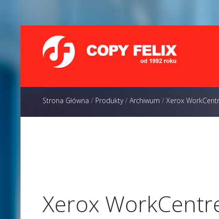
Strona Główna
/
Produkty
/
Archiwum
/
Xerox WorkCent
Xerox WorkCentr