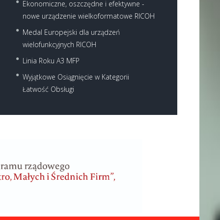
Ekonomiczne, oszczędne i efektywne -
nowe urządzenie wielkoformatowe RICOH
Medal Europejski dla urządzeń
wielofunkcyjnych RICOH
Linia Roku A3 MFP
Wyjątkowe Osiągnięcie w Kategorii
Łatwość Obsługi