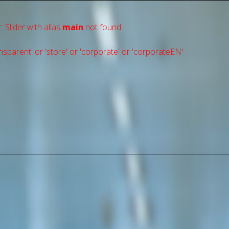
: Slider with alias
main
not found.
sparent' or 'store' or 'сorporate' or 'corporateEN'