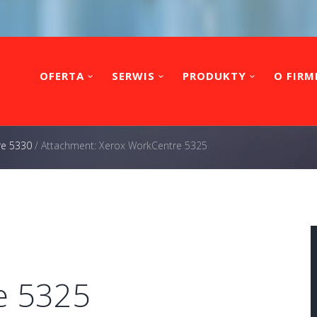
OFERTA
SERWIS
PRODUKTY
O FIRM
re 5330
/
Attachment: Xerox WorkCentre 5325
e 5325