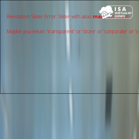
Revolution Slider Error: Slider with alias
main
not found.
Maybe you mean: 'transparent' or 'store' or 'сorporate' or 