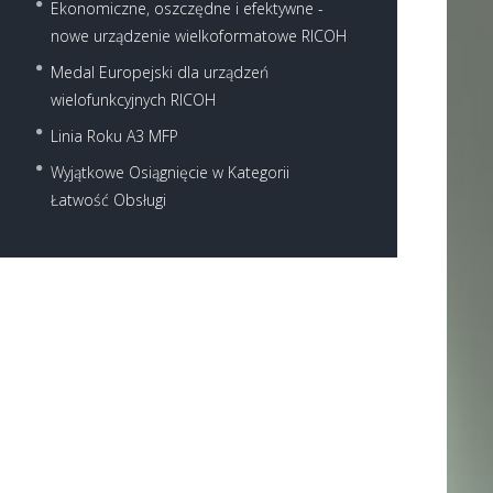
Ekonomiczne, oszczędne i efektywne -
nowe urządzenie wielkoformatowe RICOH
Medal Europejski dla urządzeń
wielofunkcyjnych RICOH
Linia Roku A3 MFP
Wyjątkowe Osiągnięcie w Kategorii
Łatwość Obsługi
Next item
3003sp RICOH