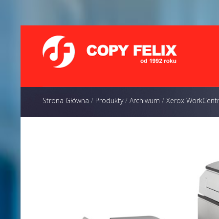
Strona Główna
/
Produkty
/
Archiwum
/
Xerox WorkCent