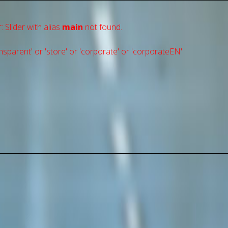
: Slider with alias
main
not found.
sparent' or 'store' or 'сorporate' or 'corporateEN'