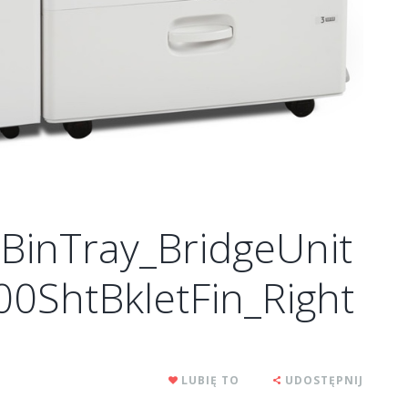
BinTray_BridgeUnit
0ShtBkletFin_Right
LUBIĘ TO
UDOSTĘPNIJ