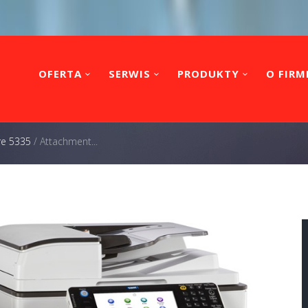
OFERTA
SERWIS
PRODUKTY
O FIRM
re 5335
/
Attachment...