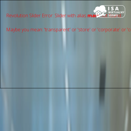
Revolution Slider Error: Slider with alias
main
not found.
Maybe you mean: 'transparent' or 'store' or 'сorporate' or 