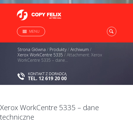
MENU
Strona Główna
/
Produkty
/
Archiwum
/
Xerox WorkCentre 5335
/
Attachment: Xerox
WorkCentre 5335 – dane...
Xerox WorkCentre 5335 – dane
techniczne