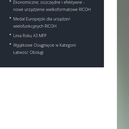
Ekonomiczne, oszczędne i efektywne -
nowe urządzenie wielkoformatowe RICOH
Medal Europejski dla urządzeń
wielofunkcyjnych RICOH
Linia Roku A3 MFP
Next item
Wyjątkowe Osiągnięcie w Kategorii
ricoh-mp-2554zsp-d6a
Łatwość Obsługi