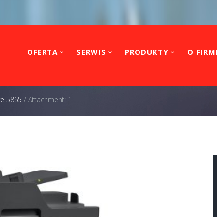
OFERTA
SERWIS
PRODUKTY
O FIRM
re 5865
/
Attachment: 1