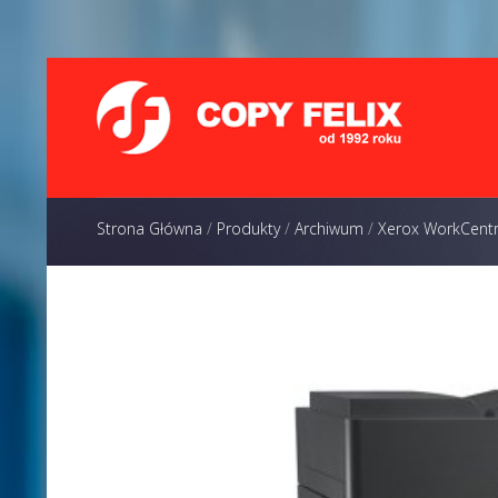
Strona Główna
/
Produkty
/
Archiwum
/
Xerox WorkCent