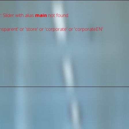
: Slider with alias
main
not found.
sparent' or 'store' or 'сorporate' or 'corporateEN'