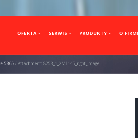
OFERTA
SERWIS
PRODUKTY
O FIRM
re 5865
/
Attachment: 8253_1_XM1145_right_image