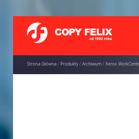
Strona Główna
/
Produkty
/
Archiwum
/
Xerox WorkCent