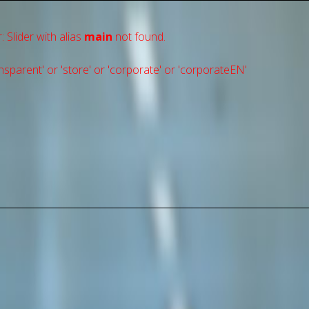
: Slider with alias
main
not found.
sparent' or 'store' or 'сorporate' or 'corporateEN'