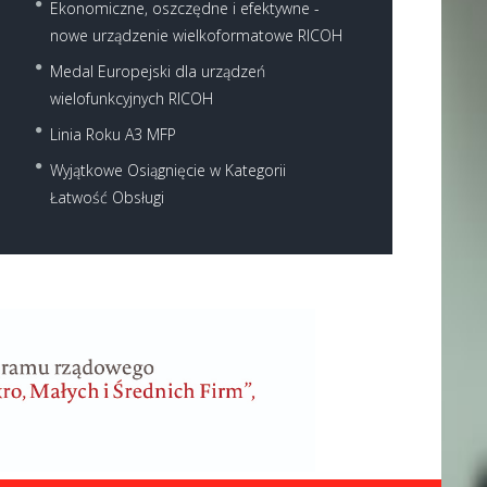
Ekonomiczne, oszczędne i efektywne -
nowe urządzenie wielkoformatowe RICOH
Medal Europejski dla urządzeń
wielofunkcyjnych RICOH
Linia Roku A3 MFP
Wyjątkowe Osiągnięcie w Kategorii
Łatwość Obsługi