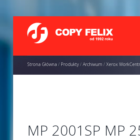
Strona Główna
/
Produkty
/
Archiwum
/
Xerox WorkCent
MP 2001SP MP 2