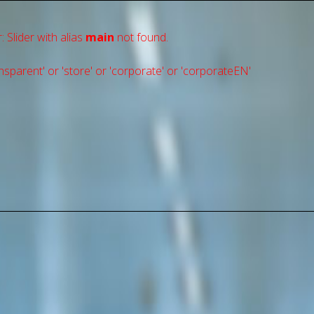
: Slider with alias
main
not found.
sparent' or 'store' or 'сorporate' or 'corporateEN'