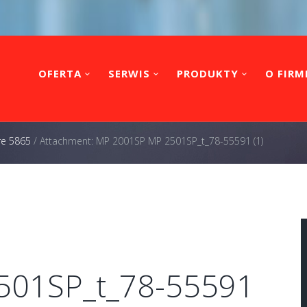
OFERTA
SERWIS
PRODUKTY
O FIRM
re 5865
/
Attachment: MP 2001SP MP 2501SP_t_78-55591 (1)
501SP_t_78-55591