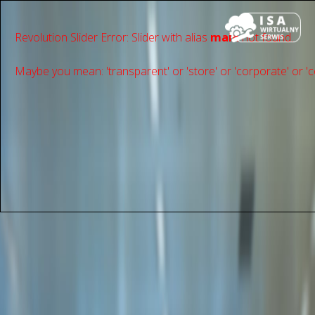
Revolution Slider Error: Slider with alias
main
not found.
Maybe you mean: 'transparent' or 'store' or 'сorporate' or 