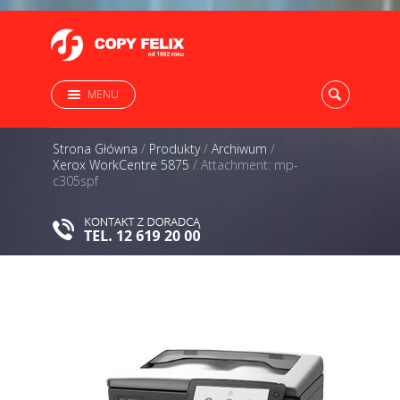
MENU
Strona Główna
/
Produkty
/
Archiwum
/
Xerox WorkCentre 5875
/
Attachment: mp-
c305spf