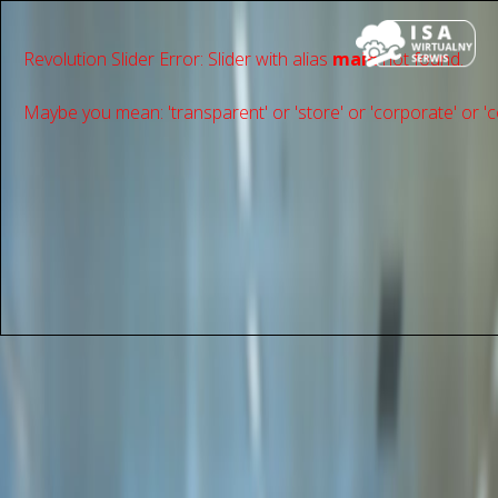
Revolution Slider Error: Slider with alias
main
not found.
Maybe you mean: 'transparent' or 'store' or 'сorporate' or 