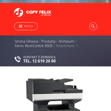
MENU
Strona Główna
/
Produkty
/
Archiwum
/
Xerox WorkCentre 6605
/
Attachment: 1