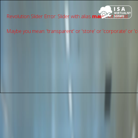
Revolution Slider Error: Slider with alias
main
not found.
Maybe you mean: 'transparent' or 'store' or 'сorporate' or 