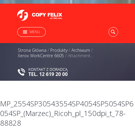
MENU
Strona Główna
/
Produkty
/
Archiwum
/
Xerox WorkCentre 6605
/
Attachment...
MP_2554SP30543554SP4054SP5054SP6
054SP_(Marzec)_Ricoh_pl_150dpi_t_78-
88828