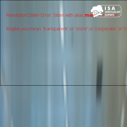
Revolution Slider Error: Slider with alias
main
not found.
Maybe you mean: 'transparent' or 'store' or 'сorporate' or 