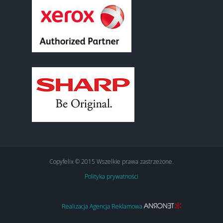
Copyfelix © 2015 Wszelkie prawa zastrzeżone.
Polityka prywatności
Realizacja Agencja Reklamowa