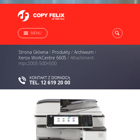
MENU
Strona Główna
/
Produkty
/
Archiwum
/
Xerox WorkCentre 6605
/
Attachment:
mpc2003-500×500