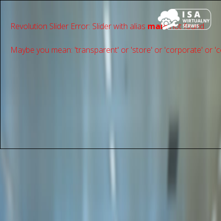
Revolution Slider Error: Slider with alias
main
not found.
Maybe you mean: 'transparent' or 'store' or 'сorporate' or 