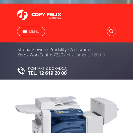
MENU
Strona Główna
/
Produkty
/
Archiwum
/
Xerox WorkCentre 7220
/
Attachment: 7200_3