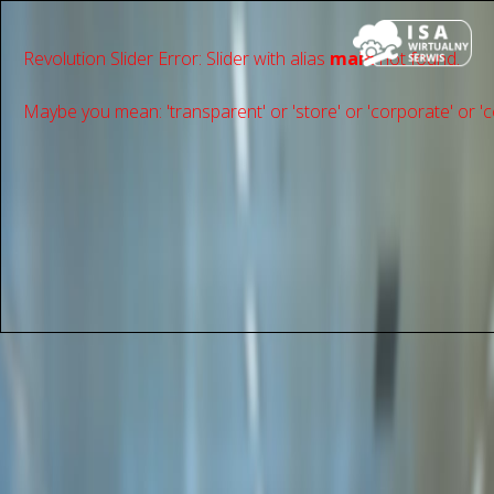
Revolution Slider Error: Slider with alias
main
not found.
Maybe you mean: 'transparent' or 'store' or 'сorporate' or 