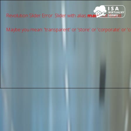
Revolution Slider Error: Slider with alias
main
not found.
Maybe you mean: 'transparent' or 'store' or 'сorporate' or 