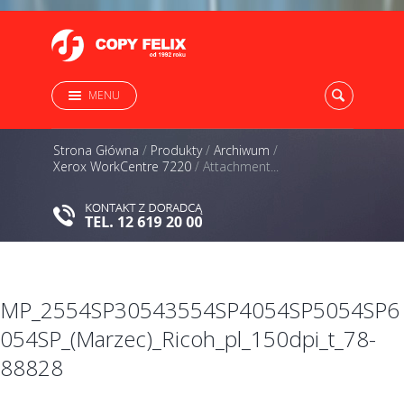
MENU
Strona Główna
/
Produkty
/
Archiwum
/
Xerox WorkCentre 7220
/
Attachment...
MP_2554SP30543554SP4054SP5054SP6
054SP_(Marzec)_Ricoh_pl_150dpi_t_78-
88828