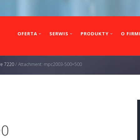
OFERTA
SERWIS
PRODUKTY
O FIRM
re 7220
/
Attachment: mpc2003-500×500
00