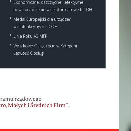
Ekonomiczne, oszczędne i efektywne -
nowe urządzenie wielkoformatowe RICOH
Medal Europejski dla urządzeń
wielofunkcyjnych RICOH
Linia Roku A3 MFP
Wyjątkowe Osiągnięcie w Kategorii
Łatwość Obsługi