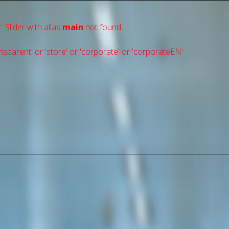
: Slider with alias
main
not found.
sparent' or 'store' or 'сorporate' or 'corporateEN'