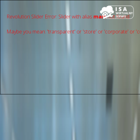
Revolution Slider Error: Slider with alias
main
not found.
Maybe you mean: 'transparent' or 'store' or 'сorporate' or 