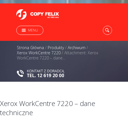
MENU
Strona Główna
/
Produkty
/
Archiwum
/
Xerox WorkCentre 7220
/
Attachment: Xerox
WorkCentre 7220 – dane...
Xerox WorkCentre 7220 – dane
techniczne