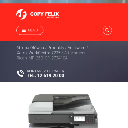
MENU
Strona Główna
/
Produkty
/
Archiwum
/
Xerox WorkCentre 7225
/
Attachment:
Ricoh_MP_2501SP_2734104