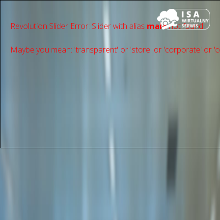
Revolution Slider Error: Slider with alias
main
not found.
Maybe you mean: 'transparent' or 'store' or 'сorporate' or 