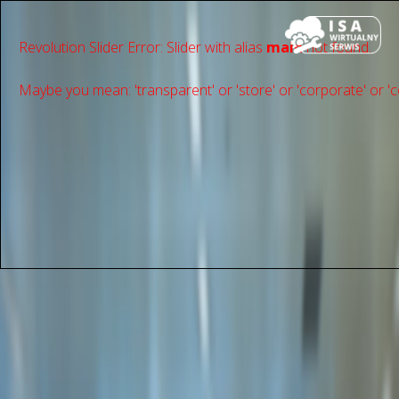
Revolution Slider Error: Slider with alias
main
not found.
Maybe you mean: 'transparent' or 'store' or 'сorporate' or 