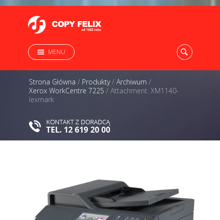
MENU
Strona Główna
/
Produkty
/
Archiwum
/
Xerox WorkCentre 7225
/
Attachment: XM1140-
lexmark