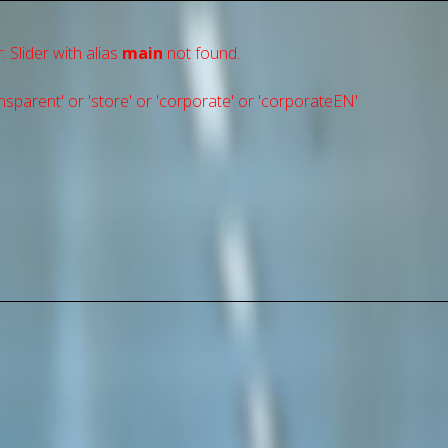
: Slider with alias
main
not found.
sparent' or 'store' or 'сorporate' or 'corporateEN'