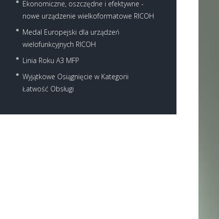
Ekonomiczne, oszczędne i efektywne -
nowe urządzenie wielkoformatowe RICOH
Medal Europejski dla urządzeń
wielofunkcyjnych RICOH
Linia Roku A3 MFP
Wyjątkowe Osiągnięcie w Kategorii
Łatwość Obsługi
Next item
mała