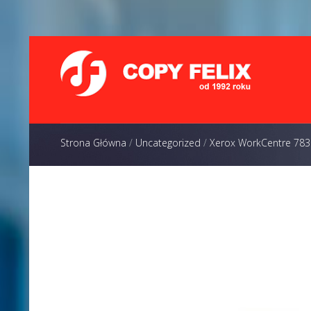
Strona Główna
/
Uncategorized
/
Xerox WorkCentre 783