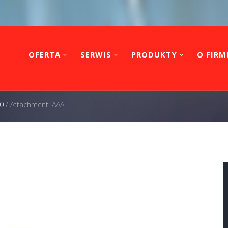
OFERTA
SERWIS
PRODUKTY
O FIRM
0
/
Attachment: AAA