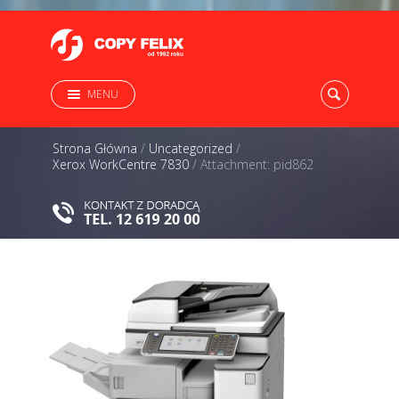
MENU
Strona Główna
/
Uncategorized
/
Xerox WorkCentre 7830
/
Attachment: pid862