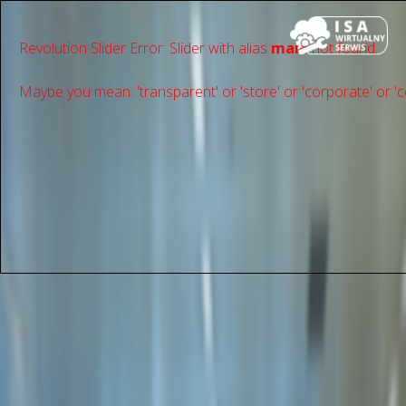
Revolution Slider Error: Slider with alias
main
not found.
Maybe you mean: 'transparent' or 'store' or 'сorporate' or 