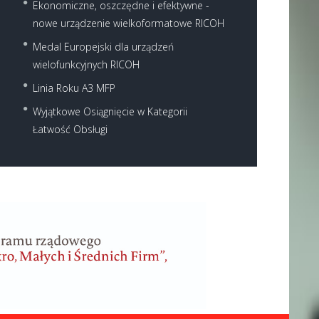
Ekonomiczne, oszczędne i efektywne -
nowe urządzenie wielkoformatowe RICOH
Medal Europejski dla urządzeń
wielofunkcyjnych RICOH
Linia Roku A3 MFP
Wyjątkowe Osiągnięcie w Kategorii
Łatwość Obsługi