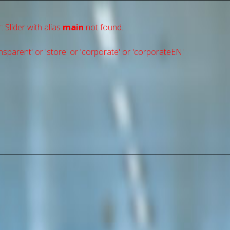
: Slider with alias
main
not found.
sparent' or 'store' or 'сorporate' or 'corporateEN'