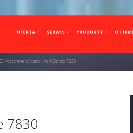
OFERTA
SERWIS
PRODUKTY
O FIRM
0
/
Attachment: Xerox WorkCentre 7830
e 7830