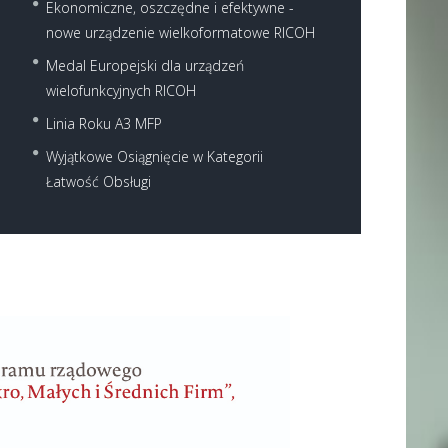
Ekonomiczne, oszczędne i efektywne -
nowe urządzenie wielkoformatowe RICOH
Medal Europejski dla urządzeń
wielofunkcyjnych RICOH
Linia Roku A3 MFP
Wyjątkowe Osiągnięcie w Kategorii
Łatwość Obsługi