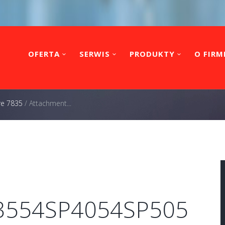
OFERTA
SERWIS
PRODUKTY
O FIRM
re 7835
/
Attachment...
3554SP4054SP505