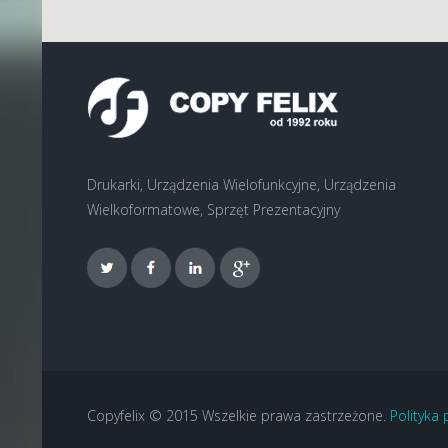
Drukarki, Urządzenia Wielofunkcyjne, Urządzenia
Wielkoformatowe, Sprzęt Prezentacyjny
Copyfelix © 2015 Wszelkie prawa zastrzeżone.
Polityka