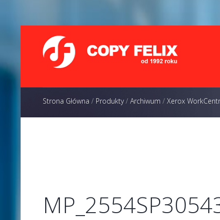
Strona Główna
/
Produkty
/
Archiwum
/
Xerox WorkCent
MP_2554SP3054