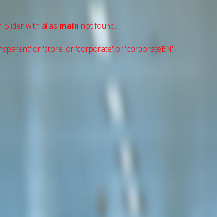
: Slider with alias
main
not found.
sparent' or 'store' or 'сorporate' or 'corporateEN'