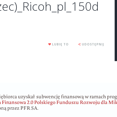
ec)_Ricoh_pl_150d
LUBIĘ TO
UDOSTĘPNIJ