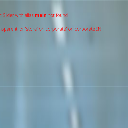
: Slider with alias
main
not found.
sparent' or 'store' or 'сorporate' or 'corporateEN'