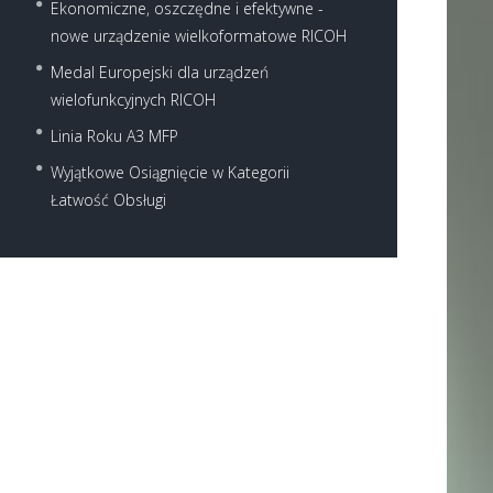
Ekonomiczne, oszczędne i efektywne -
nowe urządzenie wielkoformatowe RICOH
Medal Europejski dla urządzeń
wielofunkcyjnych RICOH
Linia Roku A3 MFP
Wyjątkowe Osiągnięcie w Kategorii
Łatwość Obsługi
Next item
Ricoh_MP_2501SP_273410
4