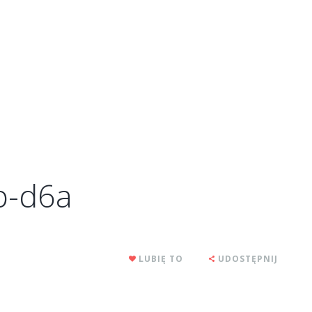
p-d6a
LUBIĘ TO
UDOSTĘPNIJ