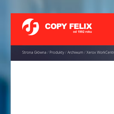
Strona Główna
/
Produkty
/
Archiwum
/
Xerox WorkCent