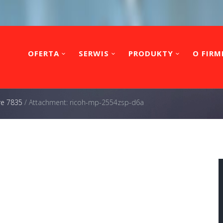
OFERTA
SERWIS
PRODUKTY
O FIRM
re 7835
/
Attachment: ricoh-mp-2554zsp-d6a