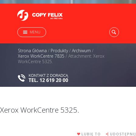
MENU
Strona Główna
/
Produkty
/
Archiwum
/
Xerox WorkCentre 7835
/
Attachment: Xerox
WorkCentre 5325.
Xerox WorkCentre 5325.
LUBIĘ TO
UDOSTĘPNIJ