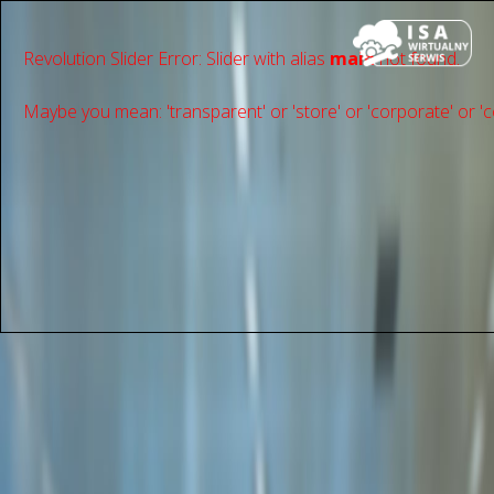
Revolution Slider Error: Slider with alias
main
not found.
Maybe you mean: 'transparent' or 'store' or 'сorporate' or 