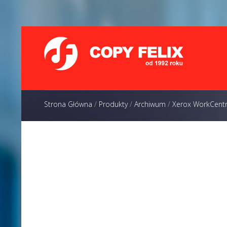
Strona Główna
/
Produkty
/
Archiwum
/
Xerox WorkCent