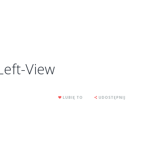
eft-View
LUBIĘ TO
UDOSTĘPNIJ