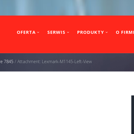
OFERTA
SERWIS
PRODUKTY
O FIRM
re 7845
/
Attachment: Lexmark-M1145-Left-View