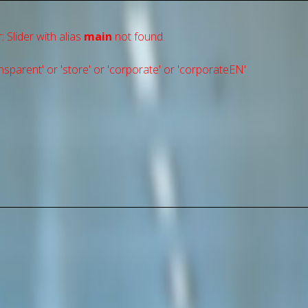
: Slider with alias
main
not found.
sparent' or 'store' or 'сorporate' or 'corporateEN'