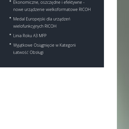
Ekonomiczne, oszczędne i efektywne -
nowe urządzenie wielkoformatowe RICOH
Medal Europejski dla urządzeń
wielofunkcyjnych RICOH
Linia Roku A3 MFP
Wyjątkowe Osiągnięcie w Kategorii
Łatwość Obsługi
Next item
1