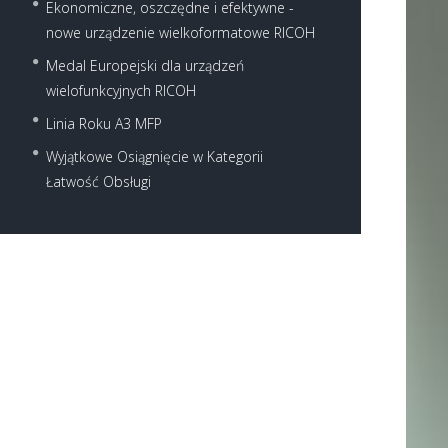
Ekonomiczne, oszczędne i efektywne -
nowe urządzenie wielkoformatowe RICOH
Medal Europejski dla urządzeń
wielofunkcyjnych RICOH
Linia Roku A3 MFP
Next item
Wyjątkowe Osiągnięcie w Kategorii
mpc2003-1
Łatwość Obsługi