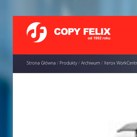
Strona Główna
/
Produkty
/
Archiwum
/
Xerox WorkCent