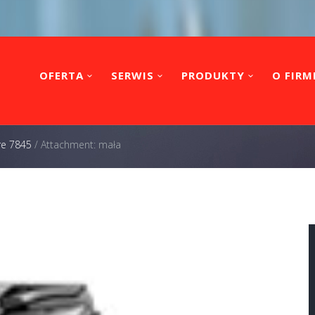
OFERTA
SERWIS
PRODUKTY
O FIRM
re 7845
/
Attachment: mała