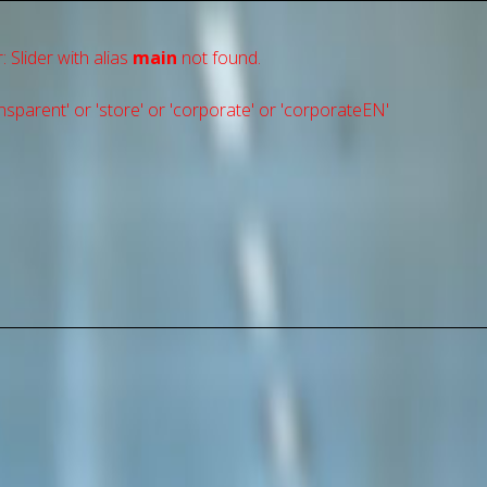
: Slider with alias
main
not found.
sparent' or 'store' or 'сorporate' or 'corporateEN'