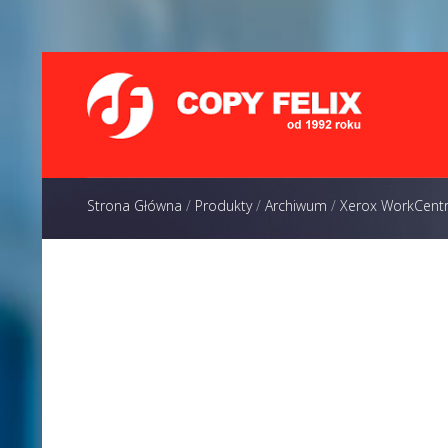
Strona Główna
/
Produkty
/
Archiwum
/
Xerox WorkCent