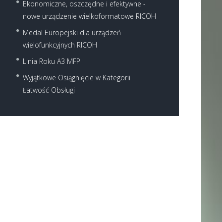
Ekonomiczne, oszczędne i efektywne -
nowe urządzenie wielkoformatowe RICOH
Medal Europejski dla urządzeń
wielofunkcyjnych RICOH
Linia Roku A3 MFP
Wyjątkowe Osiągnięcie w Kategorii
Łatwość Obsługi
Next item
8253_1_XM1145_right_imag
e