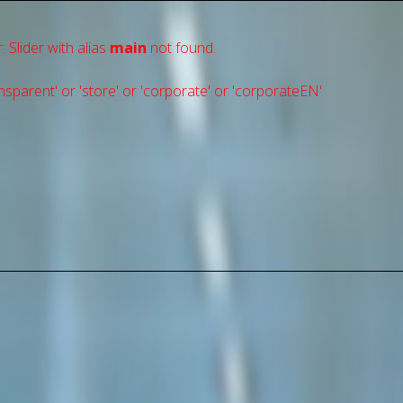
: Slider with alias
main
not found.
sparent' or 'store' or 'сorporate' or 'corporateEN'