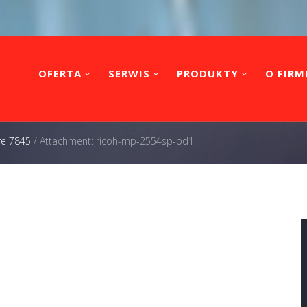
OFERTA
SERWIS
PRODUKTY
O FIRM
re 7845
/
Attachment: ricoh-mp-2554sp-bd1