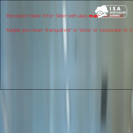
Revolution Slider Error: Slider with alias
main
not found.
Maybe you mean: 'transparent' or 'store' or 'сorporate' or 