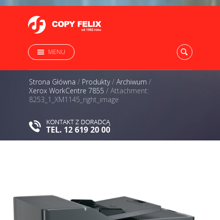
MENU
Strona Główna
/
Produkty
/
Archiwum
/
Xerox WorkCentre 7855
/
Attachment:
8253_1_XM1145_right_image