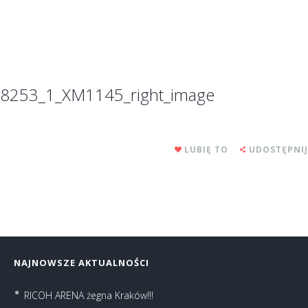
8253_1_XM1145_right_image
LUBIĘ TO
UDOSTĘPNIJ
NAJNOWSZE AKTUALNOŚCI
RICOH ARENA żegna Kraków!!!