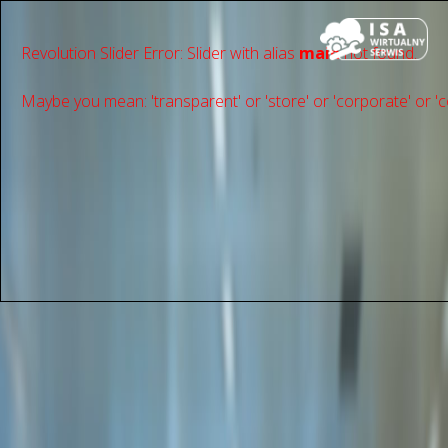
Revolution Slider Error: Slider with alias
main
not found.
Maybe you mean: 'transparent' or 'store' or 'сorporate' or 