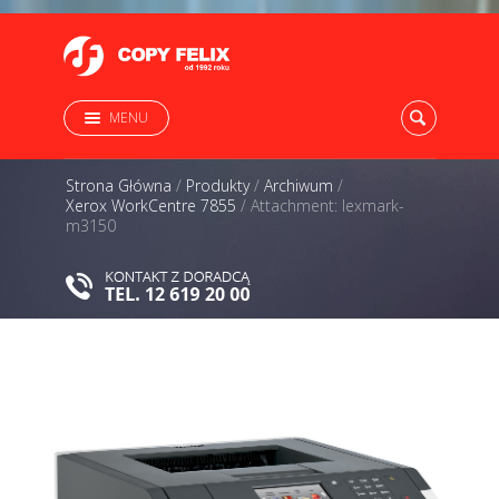
MENU
Strona Główna
/
Produkty
/
Archiwum
/
Xerox WorkCentre 7855
/
Attachment: lexmark-
m3150