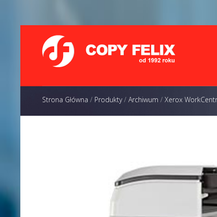
Strona Główna
/
Produkty
/
Archiwum
/
Xerox WorkCent