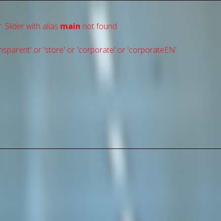
: Slider with alias
main
not found.
sparent' or 'store' or 'сorporate' or 'corporateEN'