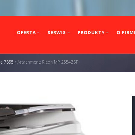
OFERTA
SERWIS
PRODUKTY
O FIRM
re 7855
/
Attachment: Ricoh MP 2554ZSP