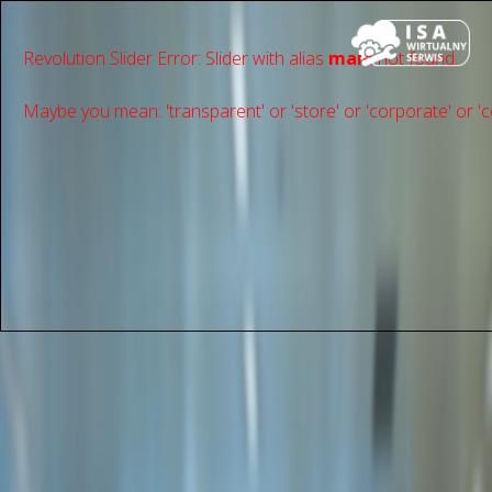
Revolution Slider Error: Slider with alias
main
not found.
Maybe you mean: 'transparent' or 'store' or 'сorporate' or 