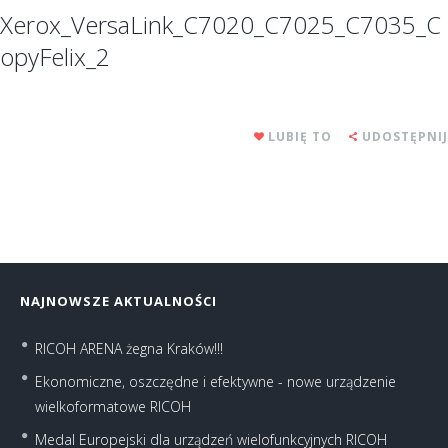
Xerox_VersaLink_C7020_C7025_C7035_C
opyFelix_2
LUBIĘ TO
UDOSTĘPNIJ
NAJNOWSZE AKTUALNOŚCI
RICOH ARENA żegna Kraków!!!
Ekonomiczne, oszczędne i efektywne - nowe urządzenie
wielkoformatowe RICOH
Medal Europejski dla urządzeń wielofunkcyjnych RICOH