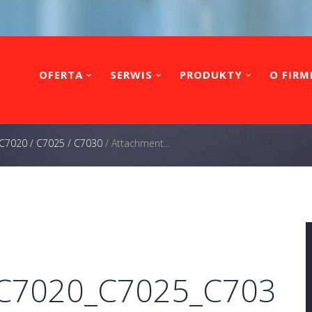
OFERTA
SERWIS
PRODUKTY
O FIRM
 C7020 / C7025 / C7030
/
Attachment...
_C7020_C7025_C703