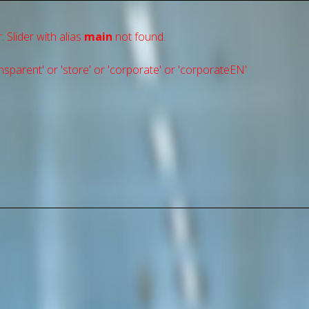
: Slider with alias
main
not found.
sparent' or 'store' or 'сorporate' or 'corporateEN'