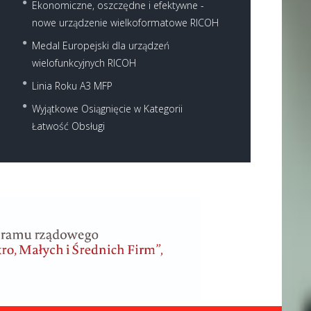
Ekonomiczne, oszczędne i efektywne -
nowe urządzenie wielkoformatowe RICOH
Medal Europejski dla urządzeń
wielofunkcyjnych RICOH
Linia Roku A3 MFP
Wyjątkowe Osiągnięcie w Kategorii
Łatwość Obsługi