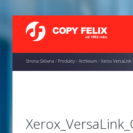
Strona Główna
/
Produkty
/
Archiwum
/
Xerox VersaLink
Xerox_VersaLink