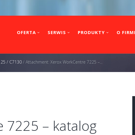
OFERTA
SERWIS
PRODUKTY
O FIRM
125 / C7130
/
Attachment: Xerox WorkCentre 7225 –...
 7225 – katalog