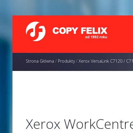
Strona Główna
/
Produkty
/
Xerox VersaLink C7120 / C7
Xerox WorkCentre