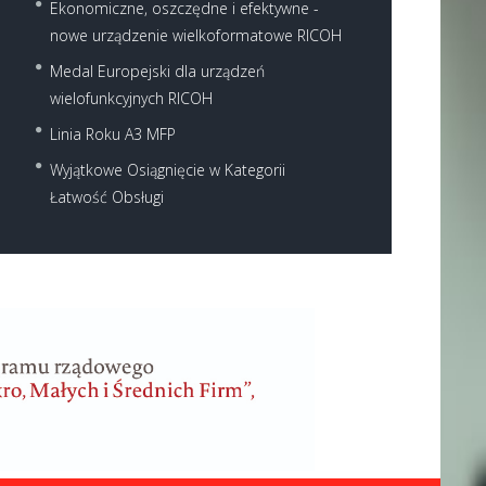
Ekonomiczne, oszczędne i efektywne -
nowe urządzenie wielkoformatowe RICOH
Medal Europejski dla urządzeń
wielofunkcyjnych RICOH
Linia Roku A3 MFP
Wyjątkowe Osiągnięcie w Kategorii
Łatwość Obsługi