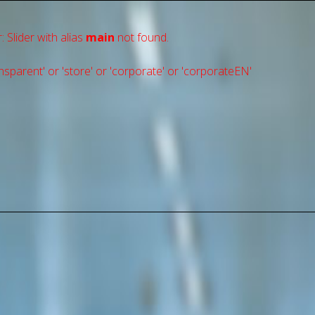
: Slider with alias
main
not found.
sparent' or 'store' or 'сorporate' or 'corporateEN'