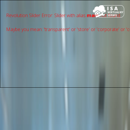
Revolution Slider Error: Slider with alias
main
not found.
Maybe you mean: 'transparent' or 'store' or 'сorporate' or 