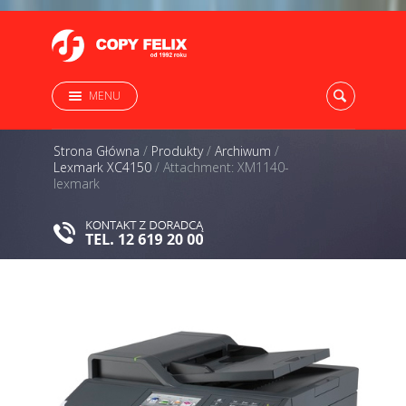
MENU
Strona Główna
/
Produkty
/
Archiwum
/
Lexmark XC4150
/
Attachment: XM1140-
lexmark