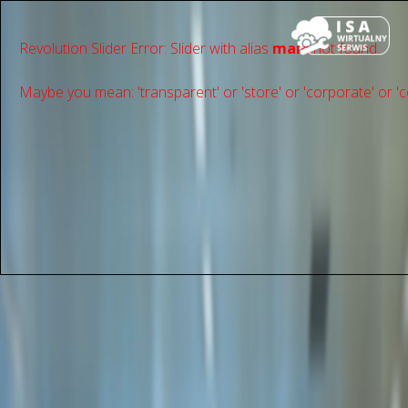
Revolution Slider Error: Slider with alias
main
not found.
Maybe you mean: 'transparent' or 'store' or 'сorporate' or 