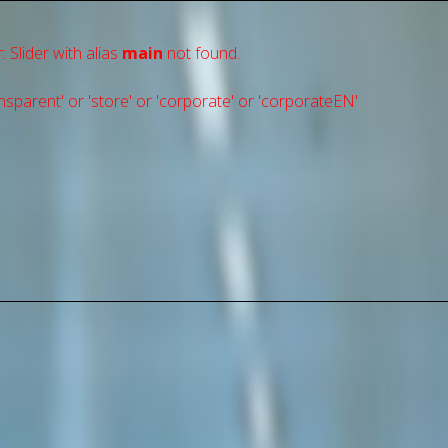
: Slider with alias
main
not found.
sparent' or 'store' or 'сorporate' or 'corporateEN'