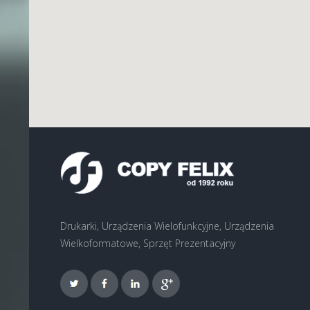
Drukarki, Urządzenia Wielofunkcyjne, Urządzenia
Wielkoformatowe, Sprzęt Prezentacyjny