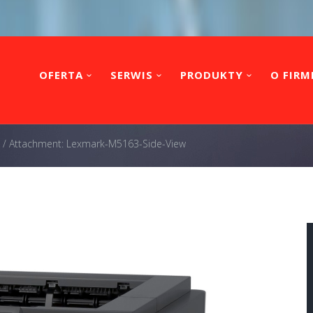
OFERTA
SERWIS
PRODUKTY
O FIRM
/
Attachment: Lexmark-M5163-Side-View