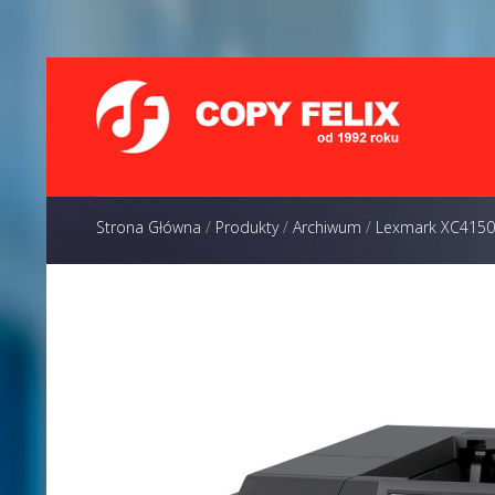
Strona Główna
/
Produkty
/
Archiwum
/
Lexmark XC4150