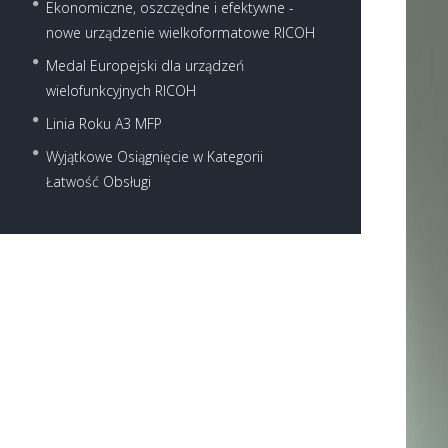
Ekonomiczne, oszczędne i efektywne -
nowe urządzenie wielkoformatowe RICOH
Medal Europejski dla urządzeń
wielofunkcyjnych RICOH
Linia Roku A3 MFP
Wyjątkowe Osiągnięcie w Kategorii
Łatwość Obsługi
Next item
Ricoh MP 2554ZSP