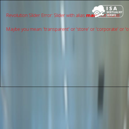
Revolution Slider Error: Slider with alias
main
not found.
Maybe you mean: 'transparent' or 'store' or 'сorporate' or 