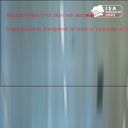
Revolution Slider Error: Slider with alias
main
not found.
Maybe you mean: 'transparent' or 'store' or 'сorporate' or 