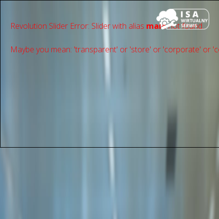
Revolution Slider Error: Slider with alias
main
not found.
Maybe you mean: 'transparent' or 'store' or 'сorporate' or 