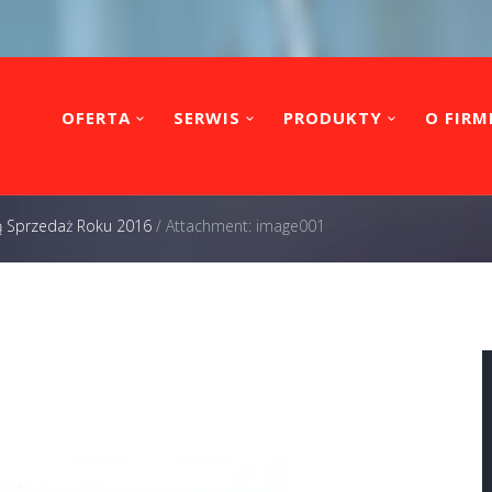
OFERTA
SERWIS
PRODUKTY
O FIRM
ą Sprzedaż Roku 2016
/
Attachment: image001