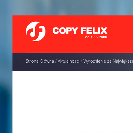
Strona Główna
/
Aktualności
/
Wyróżnienie za Największ