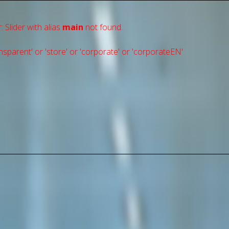
: Slider with alias
main
not found.
sparent' or 'store' or 'сorporate' or 'corporateEN'