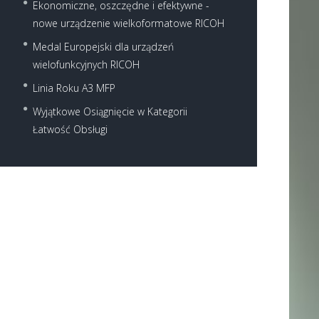
Ekonomiczne, oszczędne i efektywne -
nowe urządzenie wielkoformatowe RICOH
Medal Europejski dla urządzeń
wielofunkcyjnych RICOH
Linia Roku A3 MFP
Wyjątkowe Osiągnięcie w Kategorii
Łatwość Obsługi
Next item
Sprzedaz2016