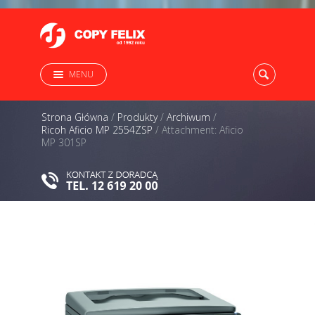
MENU
Strona Główna
/
Produkty
/
Archiwum
/
Ricoh Aficio MP 2554ZSP
/
Attachment: Aficio
MP 301SP