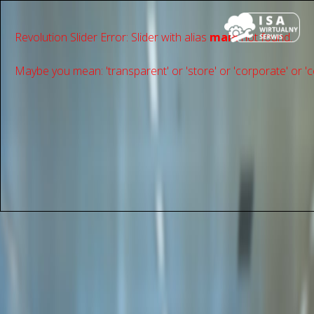
Revolution Slider Error: Slider with alias
main
not found.
Maybe you mean: 'transparent' or 'store' or 'сorporate' or 