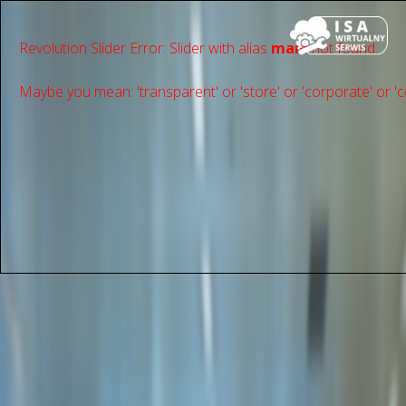
Revolution Slider Error: Slider with alias
main
not found.
Maybe you mean: 'transparent' or 'store' or 'сorporate' or 