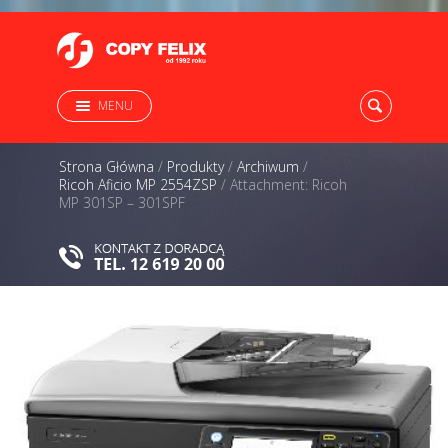
MENU
Strona Główna
/
Produkty
/
Archiwum
/
Ricoh Aficio MP 2554ZSP
/
Attachment: Ricoh
MP 301SP – 301SPF